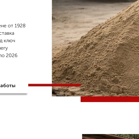
ене от 1928
ставка
од ключ
легу
по 2026
работы