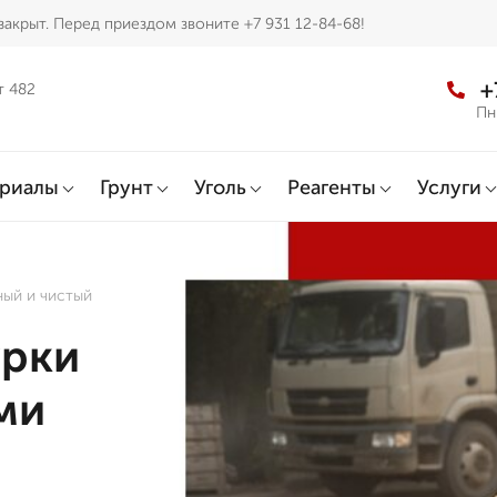
акрыт. Перед приездом звоните +7 931 12-84-68!
+
т 482
Пн
ериалы
Грунт
Уголь
Реагенты
Услуги
ный и чистый
урки
ми