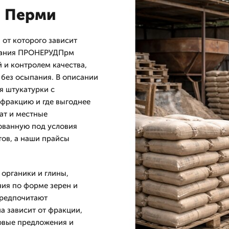
в Перми
 от которого зависит
мпания ПРОНЕРУДПрм
 и контролем качества,
 без осыпания. В описании
я штукатурки с
 фракцию и где выгоднее
ат и местные
ованную под условия
тов, а наши прайсы
 органики и глины,
чия по форме зерен и
предпочитают
а зависит от фракции,
товые предложения и