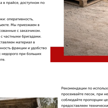
на в прайсе, доступном по
ки: оперативность,
ъекте. Мы приезжаем в
сованные с заказчиком.
 с частными бригадами.
ставляем материал в
нность фракции и удобство
ас недорого при больших
те.
Рекомендации по использ
просеивайте песок, при н
соблюдайте пропорции цем
предоставляем технически