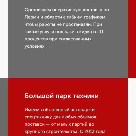
Организуем оперативную доставку по
Перми и области с гибким графиком,
чтобы работы не простаивали. При
заказе услуги под ключ скидка от 11
процентов при согласованных
условиях.
Большой парк техники
Имеем собственный автопарк и
спецтехнику для любых объемов
поставок — от малых партий до
крупного строительства. С 2013 года