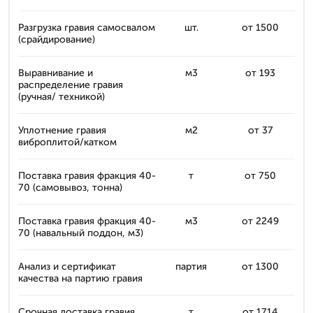
Разгрузка гравия самосвалом
шт.
от 1500
(срайдирование)
Выравнивание и
м3
от 193
распределение гравия
(ручная/ техникой)
Уплотнение гравия
м2
от 37
виброплитой/катком
Поставка гравия фракция 40-
т
от 750
70 (самовывоз, тонна)
Поставка гравия фракция 40-
м3
от 2249
70 (навальный поддон, м3)
Анализ и сертификат
партия
от 1300
качества на партию гравия
Срочная доставка гравия
т
от 1714